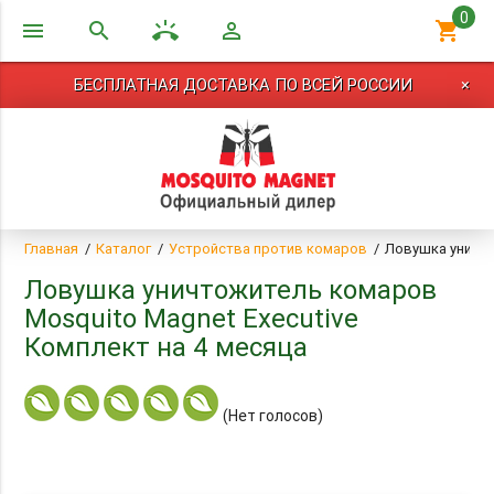
0
menu
search
ring_volume
perm_identity
shopping_cart
БЕСПЛАТНАЯ ДОСТАВКА ПО ВСЕЙ РОССИИ
×
Главная
Каталог
Устройства против комаров
Ловушка уничто
Ловушка уничтожитель комаров
Mosquito Magnet Executive
Комплект на 4 месяца
(Нет голосов)