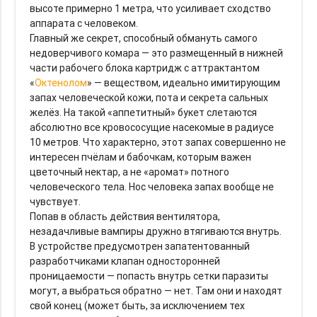
высоте примерно 1 метра, что усиливает сходство
аппарата с человеком.
Главный же секрет, способный обмануть самого
недоверчивого комара — это размещенный в нижней
части рабочего блока картридж с аттрактантом
«
Октенолом
» — веществом, идеально имитирующим
запах человеческой кожи, пота и секрета сальных
желёз. На такой «аппетитный» букет слетаются
абсолютно все кровососущие насекомые в радиусе
10 метров. Что характерно, этот запах совершенно не
интересен пчёлам и бабочкам, которым важен
цветочный нектар, а не «аромат» потного
человеческого тела. Нос человека запах вообще не
чувствует.
Попав в область действия вентилятора,
незадачливые вампиры дружно втягиваются внутрь.
В устройстве предусмотрен запатентованный
разработчиками клапан односторонней
проницаемости — попасть внутрь сетки паразиты
могут, а выбраться обратно — нет. Там они и находят
свой конец (может быть, за исключением тех