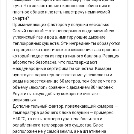
туча. Что же заставляет кровососов сбиваться в
плотное облако и лететь навстречу неминуемой
смерти?
Приманивающих факторов у ловушки несколько.
Самый главный — это непрерывно выделяемый ею
углекислый газ и вода, имитирующие дыхание
теплокровных существ. Эти ингредиенты образуются
в процессе каталитического окисления газа пропана,
который подается из портативного баллона. Реакция
абсолютно безопасна, что подтверждают
международные сертификаты качества. Комары
чувствуют характерное сочетание углекислоты и
воды на расстоянии до 60 метров, тем более что по
объёму «выхлоп» сравним с дыханием 80 человек.
Упустить такую добычу комары не считают
возможным.
Дополнительный фактор, привлекающий комаров —
температура рабочего блока ловушки — примерно
+40 °С, то есть температура тела больного и
ослабленного теплокровного существа. Блок
расположен не у самой земли, а на штативе на