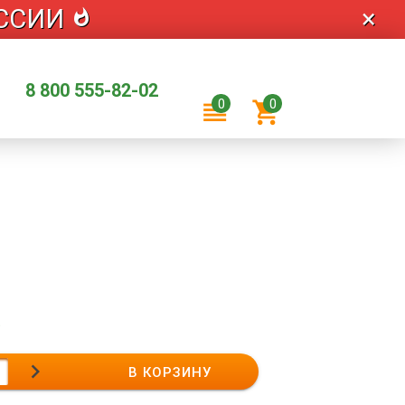
ОССИИ
×
whatshot
8 800 555-82-02
0
0
reorder
shopping_cart
.
chevron_right
В КОРЗИНУ